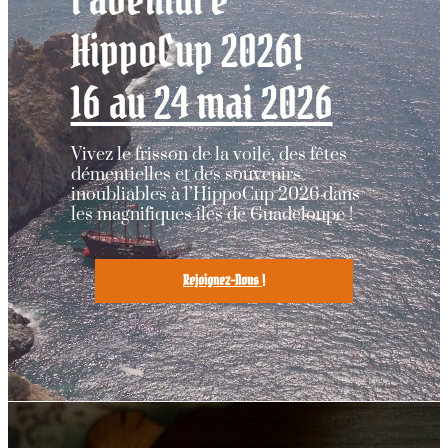
HippoCup 2026!
16 au 24 mai 2026
Vivez le frisson de la voile, des fêtes
démentielles et des souvenirs
inoubliables à l’HippoCup 2026 dans
les magnifiques îles de Guadeloupe !
Rejoignez-Nous !