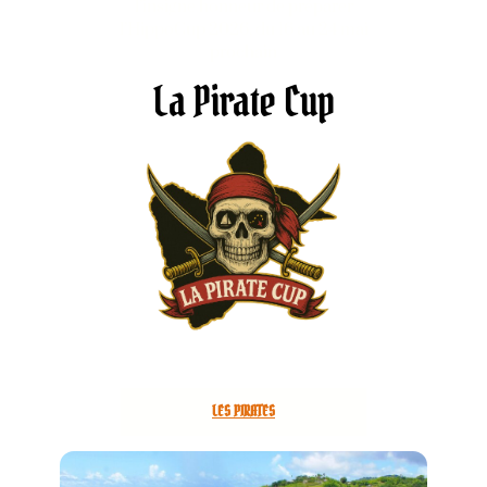
l’insigne honneur de préparer
l’HippoCup 2026, du 16 au 24 mai
prochain
La Pirate Cup
LES PIRATES