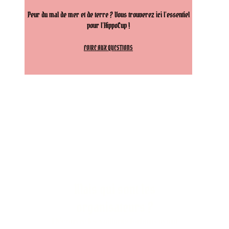
Peur du mal de mer et de terre ? Vous trouverez ici l’essentiel
pour l’HippoCup !
FOIRE AUX QUESTIONS
Mais qui sont les
organisateurs ?
Découvre les vaillants forbans ayant