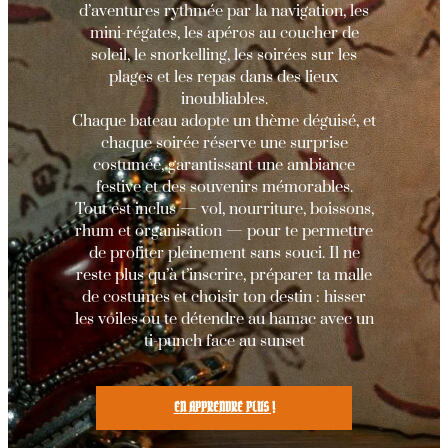
d’aventures rythmée par la navigation, les
mini-régates, les apéros au coucher de
soleil, le snorkelling, les soirées sur les
plages et les repas dans des lieux
inoubliables.
Chaque bateau adopte un thème déguisé, et
chaque soirée réserve une surprise
costumée, garantissant une ambiance
festive et des souvenirs mémorables.
Tout est inclus — vol, nourriture, boissons,
rhum et organisation — pour te permettre
de profiter pleinement sans souci. Il ne
reste plus qu’à t’inscrire, préparer ta malle
de costumes et choisir ton destin : hisser
les voiles ou te détendre au hamac avec un
ti-punch face au sunset
EN APPRENDRE PLUS !