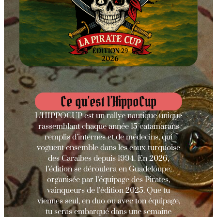
Ce qu’est l’HippoCup
L’HIPPOCUP est un rallye nautique unique
rassemblant chaque année 15 catamarans
remplis d’internes et de médecins, qui
voguent ensemble dans les eaux turquoise
des Caraïbes depuis 1994. En 2026,
l’édition se déroulera en Guadeloupe,
organisée par l’équipage des Pirates,
vainqueurs de l’édition 2025. Que tu
viennes seul, en duo ou avec ton équipage,
tu seras embarqué dans une semaine