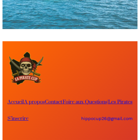
Accueil
A propos
Contact
Foire aux Questions|
Les Pirates
S’inscrire
hippocup26@gmail.com